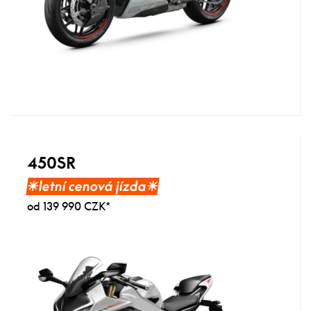
450SR
☀︎letní cenová jízda☀︎
od 139 990 CZK*