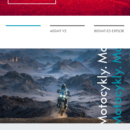
Motocykly. Motocykly.
Motocykly. Motocykly.
450MT V2
800MT-ES EXPLORE
X625-A BLACK
EDITION