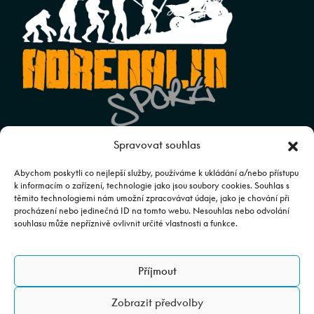
Spravovat souhlas
Abychom poskytli co nejlepší služby, používáme k ukládání a/nebo přístupu
© 2025 Adrenalinsport Autorizovaný prodej a servis
k informacím o zařízení, technologie jako jsou soubory cookies. Souhlas s
těmito technologiemi nám umožní zpracovávat údaje, jako je chování při
CFMOTO | Web spravuje
Abuko Team
procházení nebo jedinečná ID na tomto webu. Nesouhlas nebo odvolání
souhlasu může nepříznivě ovlivnit určité vlastnosti a funkce.
Fotografie mají pouze ilustrativní charakter. Výbava, barevné
kombinace apod. se mohou lišit. Pro upřesnění kontaktujte svého
Příjmout
prodejce.
Zobrazit předvolby
Image rights are reserved to ZHEJIANG CFMOTO POWER CO.,LTD