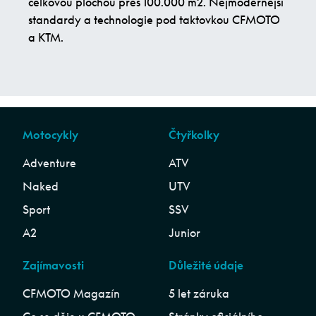
celkovou plochou přes 100.000 m2. Nejmodernější
standardy a technologie pod taktovkou CFMOTO
a KTM.
Motocykly
Čtyřkolky
Adventure
ATV
Naked
UTV
Sport
SSV
A2
Junior
Zajímavosti
Důležité údaje
CFMOTO Magazín
5 let záruka