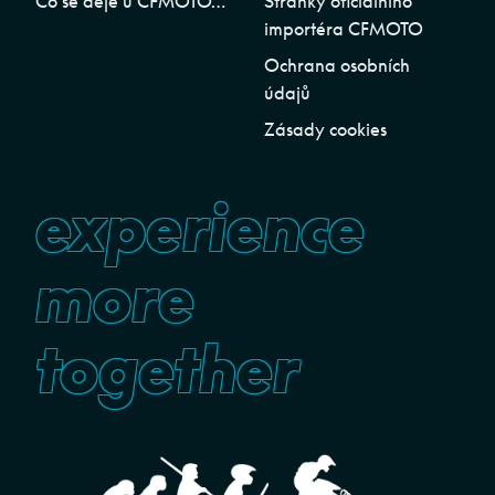
Co se děje u CFMOTO…
Stránky oficiálního
importéra CFMOTO
Ochrana osobních
údajů
Zásady cookies
experience
more
together